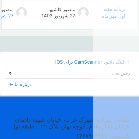
منصور کاشیها
منصور کاشیها
0
27 شهریور 1403
27 شهریور 1403
درباره ما ←
رک غرب، خیابان شهید دادمان،
چه بهار، پلاک ۲۲
، طبقه اول