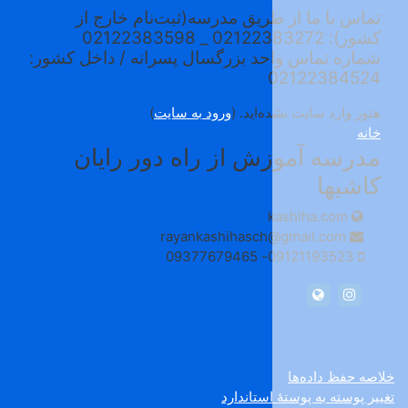
ق مدرسه(ثبت‌نام خارج از
بزرگسال پسرانه / داخل کشور:
. (
ورود به سایت
)
از راه دور رایان
raya
kas
ندارد