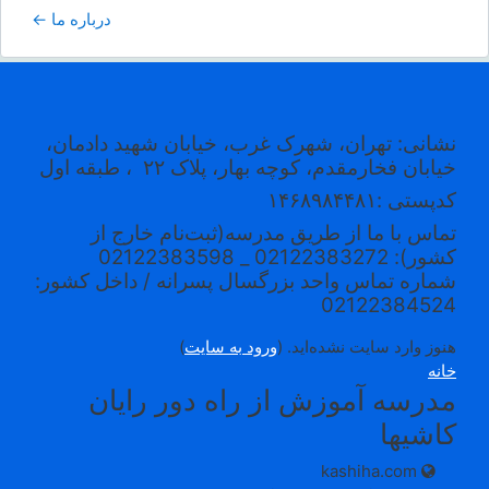
درباره ما ←
نشانی: تهران، شهرک غرب، خیابان شهید دادمان،
خیابان فخارمقدم، کوچه بهار، پلاک ۲۲
، طبقه اول
کدپستی
:۱۴۶۸۹۸۴۴۸۱
تماس با ما از طریق مدرسه(ثبت‌نام خارج از
کشور): 02122383272 _ 02122383598
شماره تماس واحد بزرگسال پسرانه / داخل کشور:
02122384524
هنوز وارد سایت نشده‌اید. (
ورود به سایت
)
خانه
مدرسه آموزش از راه دور رایان
کاشیها
kashiha.com