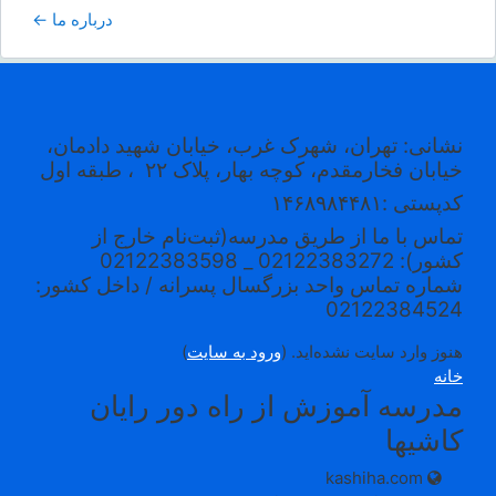
درباره ما ←
نشانی: تهران، شهرک غرب، خیابان شهید دادمان،
خیابان فخارمقدم، کوچه بهار، پلاک ۲۲
، طبقه اول
کدپستی
:۱۴۶۸۹۸۴۴۸۱
تماس با ما از طریق مدرسه(ثبت‌نام خارج از
کشور): 02122383272 _ 02122383598
شماره تماس واحد بزرگسال پسرانه / داخل کشور:
02122384524
هنوز وارد سایت نشده‌اید. (
ورود به سایت
)
خانه
مدرسه آموزش از راه دور رایان
کاشیها
kashiha.com