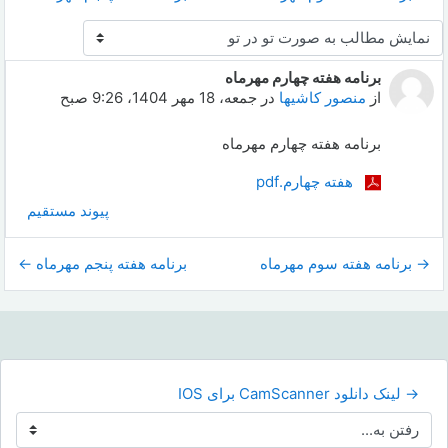
نحوهٔ نمایش
برنامه هفته چهارم مهرماه
Number of replies: 0
از
منصور کاشیها
در
جمعه، 18 مهر 1404، 9:26 صبح
برنامه هفته چهارم مهرماه
هفته چهارم.pdf
پیوند مستقیم
→ برنامه هفته سوم مهرماه
برنامه هفته پنجم مهرماه ←
→ لینک دانلود CamScanner برای IOS
رفتن به...