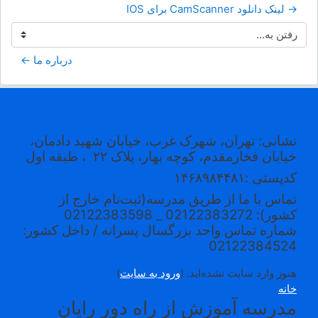
→ لینک دانلود CamScanner برای IOS
رفتن به...
درباره ما ←
نشانی: تهران، شهرک غرب، خیابان شهید دادمان،
خیابان فخارمقدم، کوچه بهار، پلاک ۲۲
، طبقه اول
کدپستی
:۱۴۶۸۹۸۴۴۸۱
تماس با ما از طریق مدرسه(ثبت‌نام خارج از
کشور): 02122383272 _ 02122383598
شماره تماس واحد بزرگسال پسرانه / داخل کشور:
02122384524
هنوز وارد سایت نشده‌اید. (
ورود به سایت
)
خانه
مدرسه آموزش از راه دور رایان