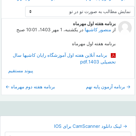
نحوهٔ نمایش
برنامه هفته اول مهرماه
Number of replies: 0
از
منصور کاشیها
در
یکشنبه، 1 مهر 1403، 10:01 صبح
برنامه هفته اول مهرماه
برنامه آنلاین هفته اول آموزشگاه رایان کاشیها سال
تحصیلی 1403.pdf
پیوند مستقیم
→ برنامه آزمون پایه نهم
برنامه هفته دوم مهرماه ←
→ لینک دانلود CamScanner برای IOS