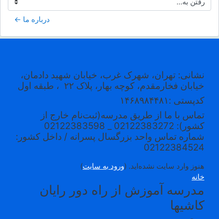
رفتن به...
درباره ما ←
نشانی: تهران، شهرک غرب، خیابان شهید دادمان،
خیابان فخارمقدم، کوچه بهار، پلاک ۲۲
، طبقه اول
کدپستی
:۱۴۶۸۹۸۴۴۸۱
تماس با ما از طریق مدرسه(ثبت‌نام خارج از
کشور): 02122383272 _ 02122383598
شماره تماس واحد بزرگسال پسرانه / داخل کشور:
02122384524
هنوز وارد سایت نشده‌اید. (
ورود به سایت
)
خانه
مدرسه آموزش از راه دور رایان
کاشیها