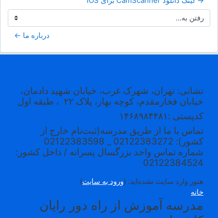
→ لینک دانلود CamScanner برای IOS
رفتن به...
درباره ما ←
نشانی: تهران، شهرک غرب، خیابان شهید دادمان،
خیابان فخارمقدم، کوچه بهار، پلاک ۲۲
، طبقه اول
کدپستی
:۱۴۶۸۹۸۴۴۸۱
تماس با ما از طریق مدرسه(ثبت‌نام خارج از
کشور): 02122383272 _ 02122383598
شماره تماس واحد بزرگسال پسرانه / داخل کشور:
02122384524
هنوز وارد سایت نشده‌اید. (
ورود به سایت
)
خانه
مدرسه آموزش از راه دور رایان