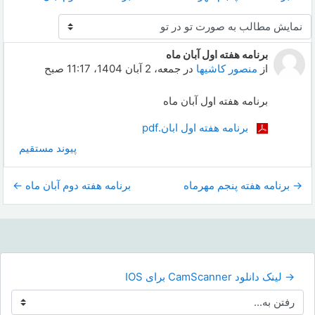
نحوهٔ نمایش
برنامه هفته اول آبان ماه
Number of replies: 0
از
منصور کاشیها
در
جمعه، 2 آبان 1404، 11:17 صبح
برنامه هفته اول آبان ماه
برنامه هفته اول ابان.pdf
پیوند مستقیم
→ برنامه هفته پنجم مهرماه
برنامه هفته دوم آبان ماه ←
→ لینک دانلود CamScanner برای IOS
رفتن به...