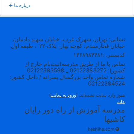
درباره ما ←
نشانی: تهران، شهرک غرب، خیابان شهید دادمان،
خیابان فخارمقدم، کوچه بهار، پلاک ۲۲
، طبقه اول
کدپستی
:۱۴۶۸۹۸۴۴۸۱
تماس با ما از طریق مدرسه(ثبت‌نام خارج از
کشور): 02122383272 _ 02122383598
شماره تماس واحد بزرگسال پسرانه / داخل کشور:
02122384524
هنوز وارد سایت نشده‌اید. (
ورود به سایت
)
خانه
مدرسه آموزش از راه دور رایان
کاشیها
kashiha.com