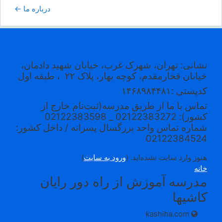
درباره ما ←
نشانی: تهران، شهرک غرب، خیابان شهید دادمان،
خیابان فخارمقدم، کوچه بهار، پلاک ۲۲
، طبقه اول
کدپستی
:۱۴۶۸۹۸۴۴۸۱
تماس با ما از طریق مدرسه(ثبت‌نام خارج از
کشور): 02122383272 _ 02122383598
شماره تماس واحد بزرگسال پسرانه / داخل کشور:
02122384524
هنوز وارد سایت نشده‌اید. (
ورود به سایت
)
خانه
مدرسه آموزش از راه دور رایان
کاشیها
kashiha.com