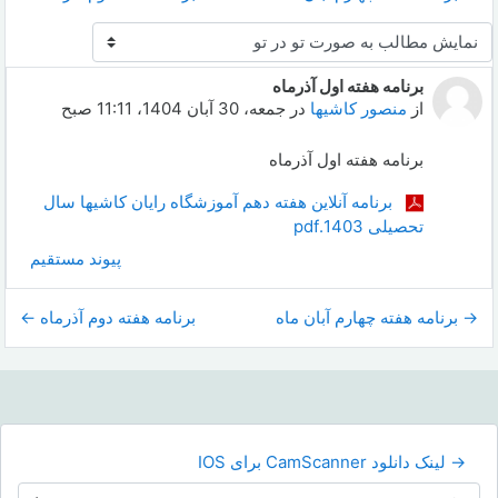
نحوهٔ نمایش
برنامه هفته اول آذرماه
Number of replies: 0
از
منصور کاشیها
در
جمعه، 30 آبان 1404، 11:11 صبح
برنامه هفته اول آذرماه
برنامه آنلاین هفته دهم آموزشگاه رایان کاشیها سال
تحصیلی 1403.pdf
پیوند مستقیم
→ برنامه هفته چهارم آبان ماه
برنامه هفته دوم آذرماه ←
→ لینک دانلود CamScanner برای IOS