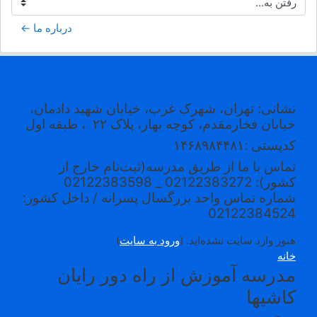
رفتن به...
درباره ما ←
نشانی: تهران، شهرک غرب، خیابان شهید دادمان،
خیابان فخارمقدم، کوچه بهار، پلاک ۲۲
، طبقه اول
کدپستی
:۱۴۶۸۹۸۴۴۸۱
تماس با ما از طریق مدرسه(ثبت‌نام خارج از
کشور): 02122383272 _ 02122383598
شماره تماس واحد بزرگسال پسرانه / داخل کشور:
02122384524
هنوز وارد سایت نشده‌اید. (
ورود به سایت
)
خانه
مدرسه آموزش از راه دور رایان
کاشیها