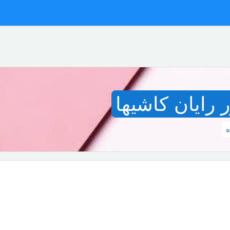
رایان کاشیها
ه