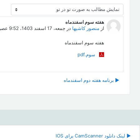
نحوهٔ نمایش
هفته سوم اسفندماه
Number of replies: 0
از
منصور کاشیها
در
جمعه، 17 اسفند 1403، 9:52 عصر
هفته سوم اسفندماه
سوم.pdf
▶︎ برنامه هفته دوم اسفندماه
رفت
▶︎ لینک دانلود CamScanner برای IOS