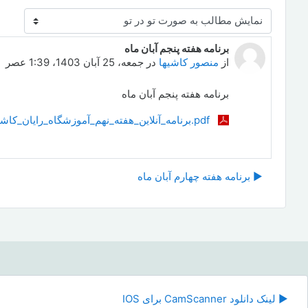
نحوهٔ نمایش
برنامه هفته پنجم آبان ماه
Number of replies: 0
از
منصور کاشیها
در
جمعه، 25 آبان 1403، 1:39 عصر
برنامه هفته پنجم آبان ماه
‎⁨برنامه_آنلاین_هفته_نهم_آموزشگاه_رایان_کاشیها_سال_تحصیلی_1403⁩.pdf
▶︎ برنامه هفته چهارم آبان ماه
رفت
▶︎ لینک دانلود CamScanner برای IOS