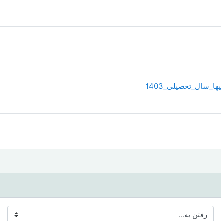
ن به...