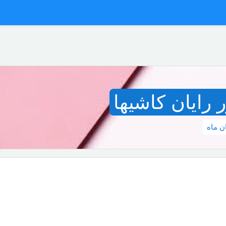
رایان کاشیها
ان ماه