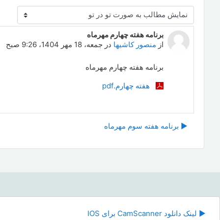
نحوهٔ نمایش
برنامه هفته چهارم مهرماه
Number of replies: 0
از
منصور کاشیها
در
جمعه، 18 مهر 1404، 9:26 صبح
برنامه هفته چهارم مهرماه
هفته چهارم.pdf
▶︎ برنامه هفته سوم مهرماه
رفت
▶︎ لینک دانلود CamScanner برای IOS