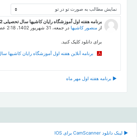
نحوهٔ نمایش
برنامه هفته اول آموزشگاه رایان کاشیها سال تحصیلی 1402-1403
Number of replies: 0
از
منصور کاشیها
در
جمعه، 31 شهریور 1402، 2:18 عصر
برای دانلود کلیک کنید.
برنامه آنلاین هفته اول آموزشگاه رایان کاشیها سال تحصیل
▶︎ برنامه هفته اول مهر ماه
رفت
▶︎ لینک دانلود CamScanner برای IOS